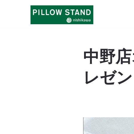
コ
ン
テ
ン
中野店
ツ
へ
レゼン
ス
キ
ッ
プ