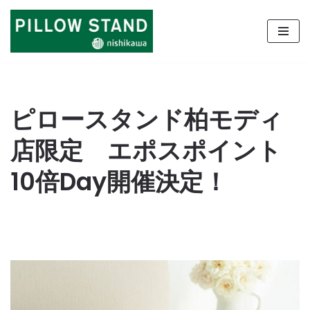
コ
ン
テ
ン
ツ
ピロースタンド柏モディ
へ
ス
店限定 エポスポイント
キ
ッ
10倍Day開催決定！
プ