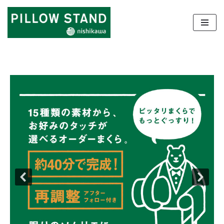
コ
ン
テ
ン
ツ
へ
ス
キ
ッ
プ